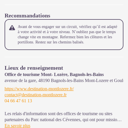
Recommandations
Avant de vous engager sur un circuit, vérifiez qu’il est adapté
à votre activité et à votre niveau. N’oubliez pas que le temps
change vite en montagne. Refermez bien les clôtures et les
portillons. Restez sur les chemins balisés.
Lieux de renseignement
Office de tourisme Mont- Lozère, Bagnols-les-Bains
avenue de la gare,
48190
Bagnols-les-Bains Mont-Lozere et Goulet
https://www.destination-montlozere.fr/
contact@destination-montlozere.fr
04 66 47 61 13
Les relais d'information sont des offices de tourisme ou sites
partenaires du Parc national des Cévennes, qui ont pour mission
l'information et la sensibilisation sur l'offre de découverte et
En savoir plus