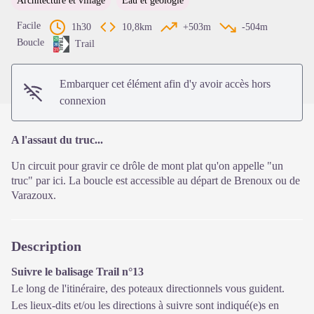
Architecture et village
Eau et géologie
Voir l'image en plein écran
Facile
1h30
10,8km
+503m
-504m
Boucle
Trail
Embarquer cet élément afin d'y avoir accès hors
connexion
A l'assaut du truc...
Un circuit pour gravir ce drôle de mont plat qu'on appelle "un
truc" par ici. La boucle est accessible au départ de Brenoux ou de
Varazoux.
Description
Suivre le balisage Trail n°13
Le long de l'itinéraire, des poteaux directionnels vous guident.
Les lieux-dits et/ou les directions à suivre sont indiqué(e)s en