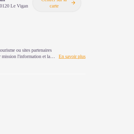
0120
Le Vigan
carte
tourisme ou sites partenaires
mission l'information et la
En savoir plus
'animations ainsi que les règles
jours et horaires d'ouverture