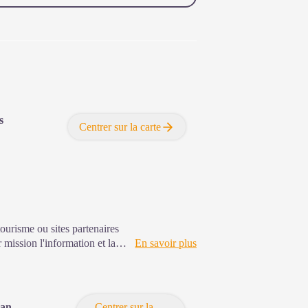
s
Centrer sur la carte
tourisme ou sites partenaires
mission l'information et la
En savoir plus
'animations ainsi que les règles
jours et horaires d'ouverture
gan
Centrer sur la