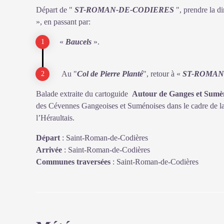
Départ de "
ST-ROMAN-DE-CODIERES
", prendre la d
», en passant par:
«
Baucels
».
Au "
Col de Pierre Planté
", retour à «
ST-ROMAN
Balade extraite du cartoguide
Autour de Ganges et Sumè
des Cévennes Gangeoises et Suménoises dans le cadre de la 
l’Héraultais.
Départ
:
Saint-Roman-de-Codières
Arrivée
:
Saint-Roman-de-Codières
Communes traversées
:
Saint-Roman-de-Codières