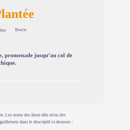
Plantée
image en plein écran
Boucle
36m
rée, promenade jusqu’au col de
thique.
nt. Les noms des lieux-dits et/ou des
guillemets dans le descriptif ci-dessous :