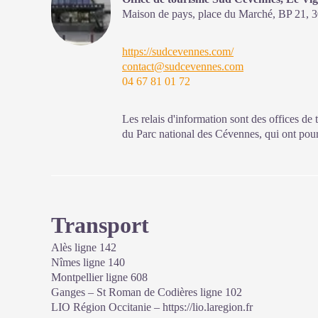
en période hivernale)
Maison de pays, place du Marché, BP 21,
3
https://sudcevennes.com/
contact@sudcevennes.com
04 67 81 01 72
Les relais d'information sont des offices de 
du Parc national des Cévennes, qui ont pour 
sensibilisation sur l'offre de découverte et d
à adopter en cœur de Parc.
Ouvert toute l'année (se renseigner pour les 
en période hivernale)
Transport
Alès ligne 142
Nîmes ligne 140
Montpellier ligne 608
Ganges – St Roman de Codières ligne 102
LIO Région Occitanie –
https://lio.laregion.fr