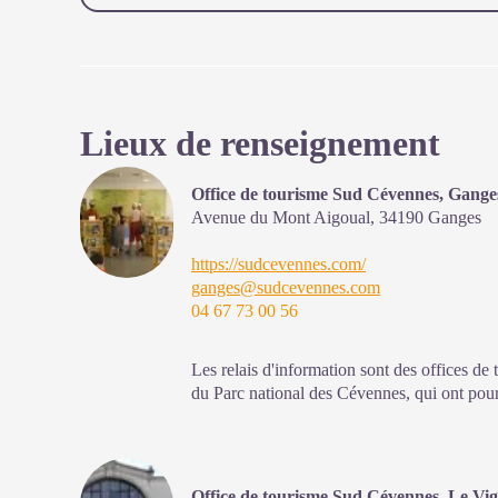
Lieux de renseignement
Office de tourisme Sud Cévennes, Gange
Avenue du Mont Aigoual,
34190
Ganges
https://sudcevennes.com/
ganges@sudcevennes.com
04 67 73 00 56
Les relais d'information sont des offices de 
du Parc national des Cévennes, qui ont pour 
sensibilisation sur l'offre de découverte et d
à adopter en cœur de Parc.
Ouvert toute l'année (se renseigner pour les 
Office de tourisme Sud Cévennes, Le Vi