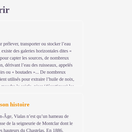
rir
 prélever, transporter ou stocker l’eau
existe des galeries horizontales dites «
 pour capter les sources, de nombreux
on, dérivant l’eau des ruisseaux, appelés
oirs ou « boutades »... De nombreux
ent utilisés pour extraire l’huile de noix,
 moudre le seigle, piser (décortiquer) les
 son histoire
n-Âge, Vialas n’est qu’un hameau de
sse de la seigneurie de Montclar dont le
es hauteurs du Chastelas. En 1886,