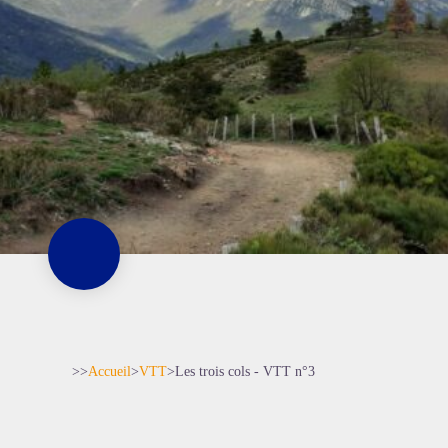
>>
Accueil
>
VTT
>
Les trois cols - VTT n°3