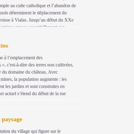
temple au culte catholique et l’abandon de
gnols déterminent le déplacement du
aroisse à Vialas. Jusqu’au début du XXe
onomique repose essentiellement sur
ifère.
tes
tue à l’emplacement des
s », c'est-à-dire des terres non cultivées,
tie du domaine du château. Avec
s mines, la population augmente : les
t les jardins et sont construites en
er actuel s’étend du début de la rue
u paysage
tion du village qui figure sur le