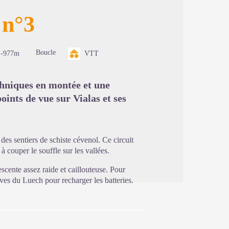
 n°3
image en plein écran
Boucle
-977m
VTT
chniques en montée et une
oints de vue sur Vialas et ses
des sentiers de schiste cévenol. Ce circuit
 couper le souffle sur les vallées.
cente assez raide et caillouteuse. Pour
ives du Luech pour recharger les batteries.