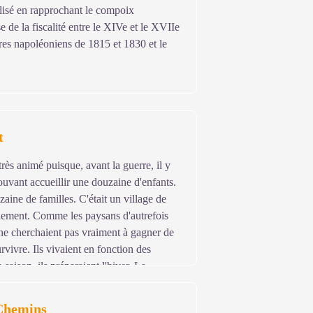
lisé en rapprochant le compoix
 de la fiscalité entre le XIVe et le XVIIe
stres napoléoniens de 1815 et 1830 et le
t
rès animé puisque, avant la guerre, il y
ouvant accueillir une douzaine d'enfants.
izaine de familles. C'était un village de
llement. Comme les paysans d'autrefois
ne cherchaient pas vraiment à gagner de
urvivre. Ils vivaient en fonction des
e saison, ils préparaient l'hiver. La
entation et à tous les repas on mangeait
 Chemins