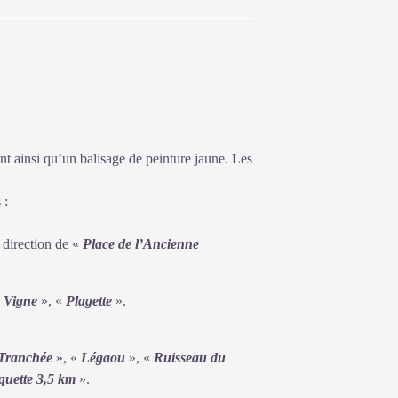
la Réforme. L'église a été brûlée à
 Cévennes ont remonté les ruines.
ent ainsi qu’un balisage de peinture jaune. Les
 :
a direction de «
Place de l’Ancienne
 Vigne
», «
Plagette
».
Tranchée
», «
Légaou
», «
Ruisseau du
quette 3,5 km
».