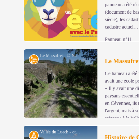
Voir l'image en plein écran
panneau a été réa
(document de base
siècle), les cada
cadastre actuel…
Panneau n°11
Le Massufret - © Nathalie Thomas
Architecture
Le Massufre
Ce hameau a été t
Voir l'image en plein écran
avait une école p
« Il y avait une d
paysans essentie
en Cévennes, ils 
l'argent, mais à s
saisons : à la bell
châtaigne et la pomme de terre étaient la base de l'alim
Vallée du Luech - otcevennesmontlozere
de la soupe » (Mr Velay).
Histoire
Histoire de