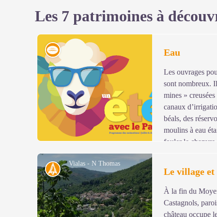
Les 7 patrimoines à découv
Eau
Eau
Les ouvrages pour
sont nombreux. Il 
mines » creusées
canaux d’irrigati
béals, des réserv
moulins à eau étai
fouler le chanvre,
châtaignes…
Vialas - N Thomas
Histoire
Le village et
Panneau n°8
À la fin du Moye
Voir l'image en plein écran
Castagnols, paroi
château occupe l