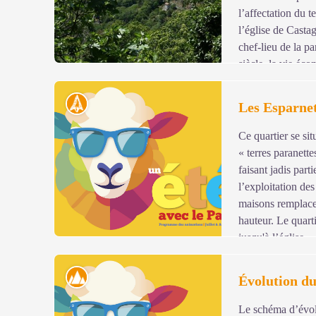
l’affectation du 
l’église de Casta
chef-lieu de la p
siècle, la vie éc
l’agriculture et l’exploitation des mines de plomb argent
Histoire
Les Esparnet
Panneau n°1
Ce quartier se si
Voir l'image en plein écran
« terres paranette
faisant jadis par
l’exploitation de
maisons remplacen
hauteur. Le quarti
jusqu'à l’église.
Panneau n°12
Paysage
Évolution d
Le schéma d’évolu