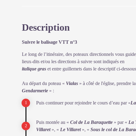
habitants de Castagnols se sont engagés fortement dans 
l'époque des Camisards. Après 1970, des amoureux des
Description
Voir l'image en plein écran
Suivre le balisage VTT n°3
Le long de l’itinéraire, des poteaux directionnels vous guid
lieux-dits et/ou les directions à suivre sont indiqués en
italique gras
et entre guillemets dans le descriptif ci-dessous
Au départ du poteau «
Vialas
» à côté de l'église, prendre l
Gendarmerie
» :
Puis continuer pour rejoindre le cours d’eau par «
La
Puis montée au «
Col de La Baraquette
» par «
La 
Villaret
», «
Le Villaret
», «
Sous le col de La Bara