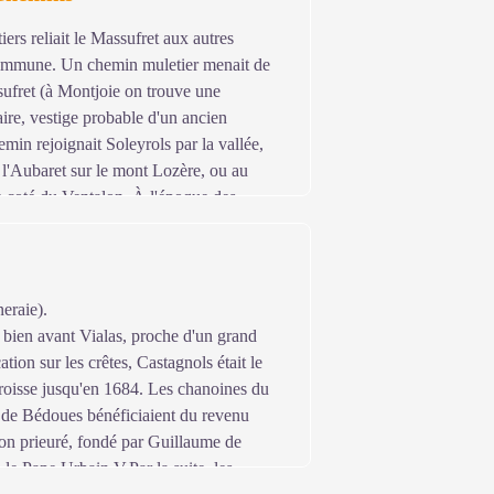
ers reliait le Massufret aux autres
ommune. Un chemin muletier menait de
ufret (à Montjoie on trouve une
aire, vestige probable d'un ancien
in rejoignait Soleyrols par la vallée,
 l'Aubaret sur le mont Lozère, ou au
e coté du Ventalon. À l'époque des
, les protestants choisirent de se réunir
semblées devaient se faire à l'insu des
s et récitaient des textes bibliques. Venus
 assemblée au Massufret près d'un rocher
neraie).
 bien avant Vialas, proche d'un grand
ion sur les crêtes, Castagnols était le
aroisse jusqu'en 1684. Les chanoines du
l de Bédoues bénéficiaient du revenu
on prieuré, fondé par Guillaume de
e Pape Urbain V.Par la suite, les