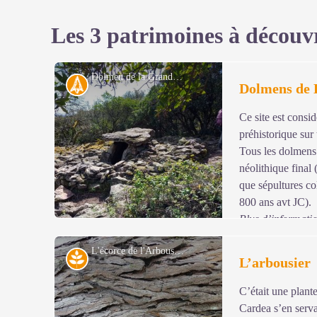
Les 3 patrimoines à découv
Dolmen de la Grande Pallières - N Thomas
Archéologie
Dolmens de L
Ce site est consi
préhistorique sur 
Tous les dolmens 
néolithique final 
que sépultures col
800 ans avt JC).
Plus d’informatio
collaboration avec l’école du collège Florian.
L'écorce de l'Arbousier - N Thomas
Milieu naturel
L’arbousier
C’était une plant
Voir l'image en plein écran
Cardea s’en servai