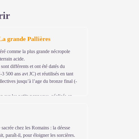
rir
a grande Pallières
déré comme la plus grande nécropole
terrain acide.
sont différents et ont été datés du
(-3 500 ans avt JC) et réutilisés en tant
lectives jusqu’à l’age du bronze final (-
n sur les petits panneaux, réalisés en
e sacrée chez les Romains : la déesse
t, paraît-il, pour éloigner les sorcières.