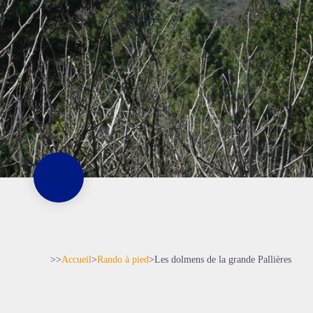
>>
Accueil
>
Rando à pied
>
Les dolmens de la grande Pallières