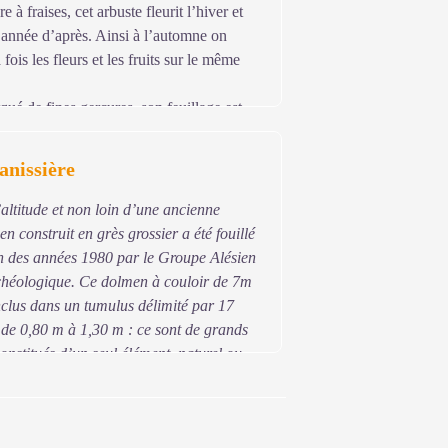
 à fraises, cet arbuste fleurit l’hiver et
l’année d’après. Ainsi à l’automne on
 fois les fleurs et les fruits sur le même
qué de fines gerçures, son feuillage est
c sur certains spécimens est spiralé.
anissière
de très beaux spécimens !
altitude et non loin d’une ancienne
n construit en grès grossier a été fouillé
fin des années 1980 par le Groupe Alésien
héologique. Ce dolmen à couloir de 7m
nclus dans un tumulus délimité par 17
 de 0,80 m à 1,30 m : ce sont de grands
constitués d’un seul élément, naturel ou