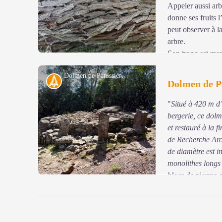
Appeler aussi arbre
donne ses fruits 
peut observer à la
arbre.
Son tronc est mar
persistant.
Dolmen de Panissière - N Thomas
Ses branches deviennent tortueuses avec l’âge et le tron
Archéologie
Dolmen de P
Au cours de votre balade, vous allez pouvoir observer 
"
Situé à 420 m d’
Voir l'image en plein écran
bergerie, ce dolme
et restauré à la 
de Recherche Arc
de diamètre est i
monolithes longs
blocs de pierres 
taillé.
" (
Texte extrait du panneau en place
).
Pour lire la suite, aller sur le site !