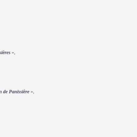
sières
»,
 de Panissière
»,