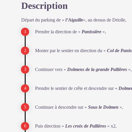
Description
Voir l'image en plein écran
Départ du parking de «
l’Aiguille
», au dessus de Driolle,
Prendre la direction de «
Panissière
»,
Monter par le sentier en direction du «
Col de Panis
Continuer vers «
Dolmens de la grande Pallières
»,
Prendre le sentier de crête et descendre sur «
Dolmen
Continuer à descendre sur «
Sous le Dolmen
»,
Puis direction «
Les croix de Pallières
» x2,