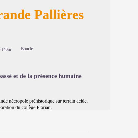
rande Pallières
image en plein écran
Boucle
-140m
 passé et de la présence humaine
ande nécropole préhistorique sur terrain acide.
boration du collège Florian.