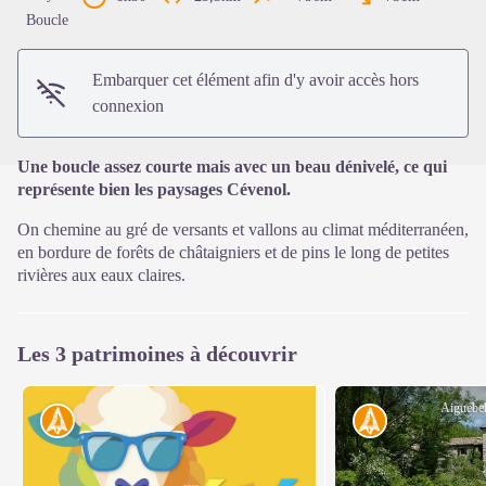
Voir l'image en plein écran
Boucle
Embarquer cet élément afin d'y avoir accès hors
connexion
Une boucle assez courte mais avec un beau dénivelé, ce qui
représente bien les paysages Cévenol.
On chemine au gré de versants et vallons au climat méditerranéen,
en bordure de forêts de châtaigniers et de pins le long de petites
rivières aux eaux claires.
Les 3 patrimoines à découvrir
Aiguebel
Histoire
Histoire