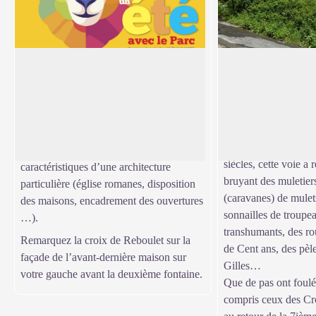
La Régordane
Un chemin foulé !
Le sous-bois ombrag
Voie de communication et chemin de
ces boules de granit 
pèlerinage dès le XIIe siècle, La
Voir l'image en plein écran
lesquelles poussent l
Régordane reliait Le Puy-en-Velay à
millefeuilles, les ge
Saint-Gilles. Il jalonne de nombreux
les silènes enflés. P
villages qui gardent encore les
siècles, cette voie a 
caractéristiques d’une architecture
bruyant des muletiers
particulière (église romanes, disposition
(caravanes) de mulet
des maisons, encadrement des ouvertures
sonnailles de troupe
…).
transhumants, des ro
Remarquez la croix de Reboulet sur la
de Cent ans, des pèle
façade de l’avant-dernière maison sur
Gilles…
votre gauche avant la deuxième fontaine.
Que de pas ont foulé
compris ceux des Cro