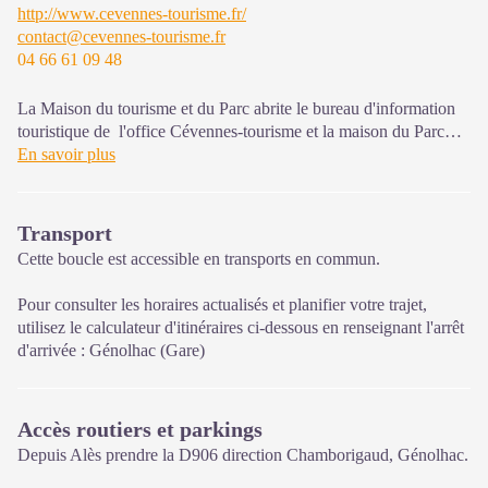
http://www.cevennes-tourisme.fr/
contact@cevennes-tourisme.fr
04 66 61 09 48
La Maison du tourisme et du Parc abrite le bureau d'information
touristique de l'office Cévennes-tourisme et la maison du Parc
national. C'est un espace d’accueil, d'information et de
En savoir plus
sensibilisation sur le Parc national des Cévennes et ses actions,
l'offre de découverte et d'animations
ainsi que les règles à adopter
en cœur de Parc.
Transport
Cette boucle est accessible en transports en commun.
Sur place : expositions temporaires, programme d'animations "Un
été avec le Parc"et boutique
Pour consulter les horaires actualisés et planifier votre trajet,
Ouvert d'avril à octobre
utilisez le calculateur d'itinéraires ci-dessous en renseignant l'arrêt
d'arrivée : Génolhac (Gare)
Accès routiers et parkings
Depuis Alès prendre la D906 direction Chamborigaud, Génolhac.