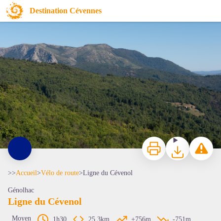
Ligne du Cévenol
Destination Cévennes
Alès Agglo Evasion
Imprimer
Télécharger
Signaler 
>>
Accueil
>
Vélo de route
>
Ligne du Cévenol
Génolhac
Ligne du Cévenol
Moyen
1h30
25,3km
+756m
-751m