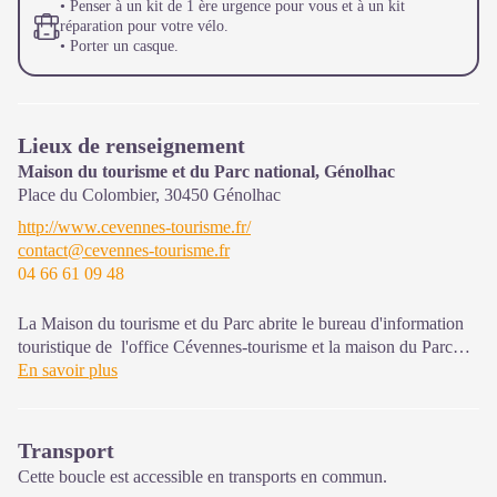
• Penser à un kit de 1 ère urgence pour vous et à un kit
réparation pour votre vélo.
• Porter un casque.
Lieux de renseignement
Maison du tourisme et du Parc national, Génolhac
Place du Colombier,
30450
Génolhac
http://www.cevennes-tourisme.fr/
contact@cevennes-tourisme.fr
04 66 61 09 48
La Maison du tourisme et du Parc abrite le bureau d'information
touristique de l'office Cévennes-tourisme et la maison du Parc
national. C'est un espace d’accueil, d'information et de
En savoir plus
sensibilisation sur le Parc national des Cévennes et ses actions,
l'offre de découverte et d'animations
ainsi que les règles à adopter
en cœur de Parc.
Transport
Cette boucle est accessible en transports en commun.
Sur place : expositions temporaires, programme d'animations "Un