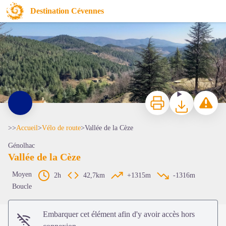
Vallée de la Cèze
Destination Cévennes
Alès Agglo Evasion
Imprimer
Télécharger
Signaler 
>>
Accueil
>
Vélo de route
>
Vallée de la Cèze
Génolhac
Vallée de la Cèze
Voir l'image en plein écran
Moyen
2h
42,7km
+1315m
-1316m
Boucle
Embarquer cet élément afin d'y avoir accès hors