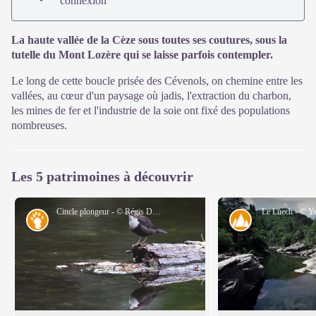
connexion
La haute vallée de la Cèze sous toutes ses coutures, sous la
tutelle du Mont Lozère qui se laisse parfois contempler.
Le long de cette boucle prisée des Cévenols, on chemine entre les
vallées, au cœur d'un paysage où jadis, l'extraction du charbon,
les mines de fer et l'industrie de la soie ont fixé des populations
nombreuses.
Les 5 patrimoines à découvrir
Cincle plongeur - © Régis Descamps
Le Luech - © Y
Faune
Paysage