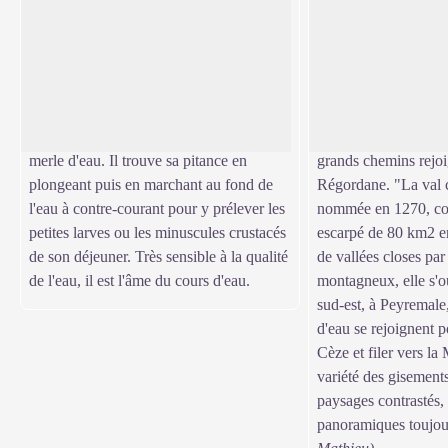
Le cincle plongeur (Cinclus cinclus)
La Cézarenque
Scrutez les rives et les rochers qui
Nous sommes ici au 
émergent du courant. Peut-être y
Cézarenque, petit pa
Voir l'image en plein écran
observerez-vous le cincle plongeur,
sur trois côtés de m
oiseau à la gorge vanille, à la tête brune,
Arrosé par trois rivi
au corps rondelet. On l'appelle aussi le
et l'Homol), ce pays 
merle d'eau. Il trouve sa pitance en
grands chemins rejoi
plongeant puis en marchant au fond de
Régordane. "La val c
l'eau à contre-courant pour y prélever les
nommée en 1270, co
petites larves ou les minuscules crustacés
escarpé de 80 km2 
de son déjeuner. Très sensible à la qualité
de vallées closes pa
de l'eau, il est l'âme du cours d'eau.
montagneux, elle s'
sud-est, à Peyremale,
d'eau se rejoignent p
Cèze et filer vers la
variété des gisements
paysages contrastés,
panoramiques toujou