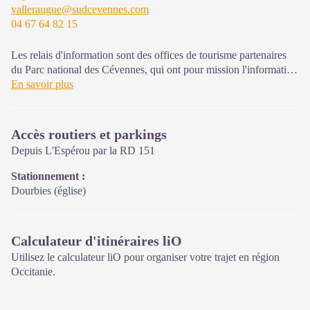
valleraugue@sudcevennes.com
04 67 64 82 15
Sur place : Une boutique, librairie découverte et produits siglés
PNC.
Ouvert toute l'année (se renseigner sur les jours et horaires en
Les relais d'information sont des offices de tourisme partenaires
saison hivernale).
du Parc national des Cévennes, qui ont pour mission l'information
et la sensibilisation sur l'offre de découverte et d'animations ainsi
En savoir plus
que les règles à adopter en cœur de Parc.
Ouvert toute l'année (se renseigner pour les jours et horaires
Accès routiers et parkings
d'ouverture en période hivernale)
Depuis L'Espérou par la RD 151
Stationnement :
Dourbies (église)
Calculateur d'itinéraires liO
Utilisez le calculateur liO pour organiser votre trajet en région
Occitanie.