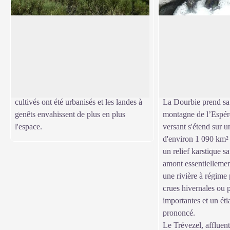
Dourbies
La Dourbie
Le village de Dourbies a été édifié sur
Cette rivière de 72 k
une crête afin d'utiliser au maximum les
dans le Tarn à Milla
Voir l'image en plein écran
terrains les plus plats pour les cultures.
même se jette dans l
Aujourd'hui, l'agriculture ayant périclité
rejoindre l’océan Atl
dans cette vallée, des champs autrefois
de La Gironde.
cultivés ont été urbanisés et les landes à
La Dourbie prend sa 
genêts envahissent de plus en plus
montagne de l’Espér
l'espace.
versant s'étend sur u
d'environ 1 090 km² e
un relief karstique sa
amont essentiellemen
une rivière à régime 
crues hivernales ou 
importantes et un éti
prononcé.
Le Trévezel, affluent