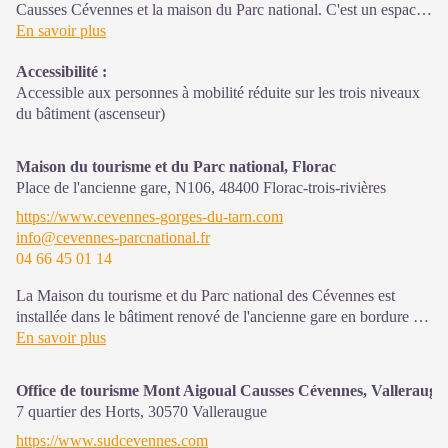
Causses Cévennes et la maison du Parc national. C'est un espace
d’accueil, d'information et de sensibilisation sur le Parc national
En savoir plus
des Cévennes et ses actions, sur l'offre de découverte et
Accessibilité
:
d'animation ainsi que les règles à adopter en cœur de Parc.
Accessible aux personnes à mobilité réduite sur les trois niveaux
Sur place : expositions temporaires, animations au départ du site
du bâtiment (ascenseur)
et boutique
Maison du tourisme et du Parc national, Florac
Place de l'ancienne gare, N106,
48400
Florac-trois-rivières
https://www.cevennes-gorges-du-tarn.com
info@cevennes-parcnational.fr
04 66 45 01 14
La Maison du tourisme et du Parc national des Cévennes est
installée dans le bâtiment renové de l'ancienne gare en bordure de
la N106. C'est un espace , d’accueil, d'information et de
En savoir plus
sensibilisation sur l'offre de découverte du territoire, ainsi que sur
les règles à adopter en cœur de Parc, mutualisé entre les équipes
Office de tourisme Mont Aigoual Causses Cévennes, Valleraugu
de l'office de tourisme et du Parc.
7 quartier des Horts,
30570
Valleraugue
Une expo interactive présente le Parc national des Cévennes et
https://www.sudcevennes.com
ses actions.