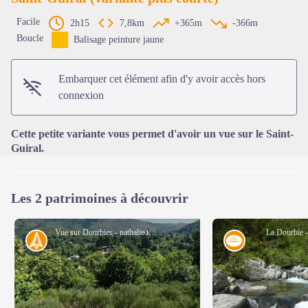
Facile
2h15
7,8km
+365m
-366m
Boucle
Balisage peinture jaune
Voir l'image en plein écran
Embarquer cet élément afin d'y avoir accès hors
connexion
Cette petite variante vous permet d'avoir un vue sur le Saint-
Guiral.
Les 2 patrimoines à découvrir
Vue sur Dourbies - nathalie.thomas
La Dourbie 
Histoire
Eau