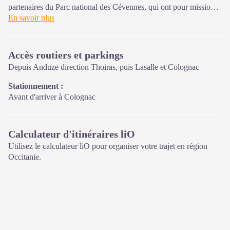
partenaires du Parc national des Cévennes, qui ont pour mission
l'information et la sensibilisation sur l'offre de découverte et
En savoir plus
d'animations ainsi que les règles à adopter en cœur de Parc.
Ouvert toute l'année (se renseigner pour les jours et horaires
Accès routiers et parkings
d'ouverture en période hivernale)
Depuis Anduze direction Thoiras, puis Lasalle et Colognac
Stationnement :
Avant d'arriver à Colognac
Calculateur d'itinéraires liO
Utilisez le calculateur liO pour organiser votre trajet en région
Occitanie.