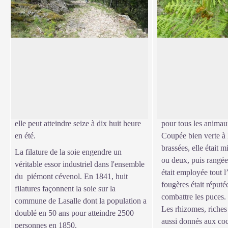
chemin des fileuses
Fougère aigle (Nom
C'est par ce chemin que les jeunes filles
En Cévennes et sur l
se rendaient à Lasalle pour travailler dans
fougère servait à garn
Voir l'image en plein écran
les filatures. La journée de travail va du
matelas en fougères a
"jour au jour", de l'aube à la nuit et suit le
conseillés pour « ren
rythme des saisons, plus courte en hiver
Elle était également 
elle peut atteindre seize à dix huit heure
pour tous les anima
en été.
Coupée bien verte à l
brassées, elle était m
La filature de la soie engendre un
ou deux, puis rangée 
véritable essor industriel dans l'ensemble
était employée tout l’
du piémont cévenol. En 1841, huit
fougères était réputé
filatures façonnent la soie sur la
combattre les puces.
commune de Lasalle dont la population a
Les rhizomes, riches 
doublé en 50 ans pour atteindre 2500
aussi donnés aux coc
personnes en 1850.