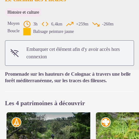
Histoire et culture
Voir l'image en plein écran
Moyen
3h
6,4km
+259m
-260m
Boucle
Balisage peinture jaune
Embarquer cet élément afin d'y avoir accès hors
connexion
Promenade sur les hauteurs de Colognac à travers une belle
forêt méditerranéenne, sur les traces des fileuses.
Les 4 patrimoines à découvrir
le chemin des fileuses - N Thomas
Fougère aigl
Histoire
Flore