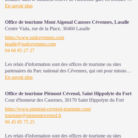
la N106. C'est un espace , d’accueil, d'information et de
En savoir plus
sensibilisation sur l'offre de découverte du territoire, ainsi que sur
les règles à adopter en cœur de Parc, mutualisé entre les équipes
Office de tourisme Mont Aigoual Causses Cévennes, Lasalle
de l'office de tourisme et du Parc.
Centre Viala, rue de la Place,
30460
Lasalle
Une expo interactive présente le Parc national des Cévennes et
https://www.sudcevennes.com
ses actions.
lasalle@sudcevennes.com
04 66 85 27 27
Sur place : Une boutique, librairie découverte et produits siglés
PNC.
Ouvert toute l'année (se renseigner sur les jours et horaires en
Les relais d'information sont des offices de tourisme ou sites
saison hivernale).
partenaires du Parc national des Cévennes, qui ont pour mission
l'information et la sensibilisation sur l'offre de découverte et
En savoir plus
d'animations ainsi que les règles à adopter en cœur de Parc.
Office de tourisme Piémont Cévenol, Saint Hippolyte du Fort
Ouvert toute l'année (se renseigner pour les jours et horaires
Cour d'honneur des Casernes,
30170
Saint Hippolyte du Fort
d'ouverture en période hivernale)
https://www.piemont-cevenol-tourisme.com/
tourisme@piemontcevenol.fr
06 45 85 75 25
Les relais d'information sont des offices de tourisme ou sites