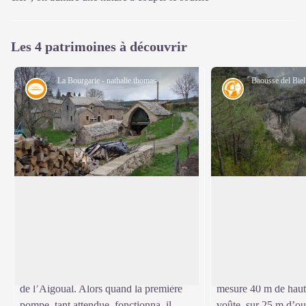
Les 4 patrimoines à découvrir
La Bourgarie - nathalie.thomas
Eau
Géologie
La Bourgarie
Baousse del Biel
Gabriel se souvient avec émotion de
La formation des gor
l’arrivée de l’eau courante à la Bourgarie.
d’incroyables monum
Voir l'image en plein écran
Les travaux d’adduction de l’eau,
de triomphe, « la bao
commencés en 1965, ne se sont terminés
occitan, la bosse du
qu'en 1971. L’eau provient directement
(édentée) du vieux. 
de l’Aigoual. Alors quand la première
mesure 40 m de haut
pompe, tant attendue, fonctionna, il
voûte, sur 25 m d’o