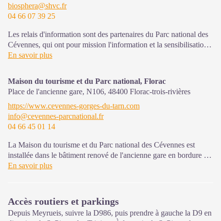
biosphera@shvc.fr
04 66 07 39 25
Les relais d'information sont des partenaires du Parc national des
Cévennes, qui ont pour mission l'information et la sensibilisation
sur l'offre de découverte et d'animation ainsi que les règles à
En savoir plus
adopter en cœur de Parc.
Maison du tourisme et du Parc national, Florac
La visite s’effectue de manière autonome. Possibilité de prêt d'une
Place de l'ancienne gare, N106,
48400
Florac-trois-rivières
tablette numérique sur place pour compléter la visite.
https://www.cevennes-gorges-du-tarn.com
info@cevennes-parcnational.fr
04 66 45 01 14
La Maison du tourisme et du Parc national des Cévennes est
installée dans le bâtiment renové de l'ancienne gare en bordure de
la N106. C'est un espace , d’accueil, d'information et de
En savoir plus
sensibilisation sur l'offre de découverte du territoire, ainsi que sur
les règles à adopter en cœur de Parc, mutualisé entre les équipes
de l'office de tourisme et du Parc.
Accès routiers et parkings
Une expo interactive présente le Parc national des Cévennes et
Depuis Meyrueis, suivre la D986, puis prendre à gauche la D9 en
ses actions.