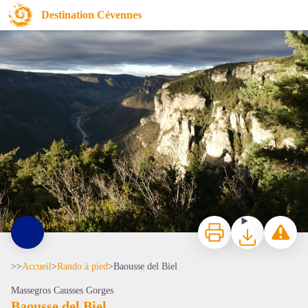
Baousse del Biel
Destination Cévennes
Les gorges du Tarn - © Nathalie Thomas
Imprimer
Télécharger
Signaler 
>>
Accueil
>
Rando à pied
>
Baousse del Biel
Massegros Causses Gorges
Baousse del Biel