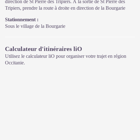
direction de St Pierre des Tripiers. À la sortie de St Pierre des
Tripiers, prendre la route à droite en direction de la Bourgarie
Sur place : Une boutique, librairie découverte et produits siglés
PNC.
Stationnement :
Ouvert toute l'année (se renseigner sur les jours et horaires en
Sous le village de la Bourgarie
saison hivernale).
Calculateur d'itinéraires liO
Utilisez le calculateur liO pour organiser votre trajet en région
Occitanie.