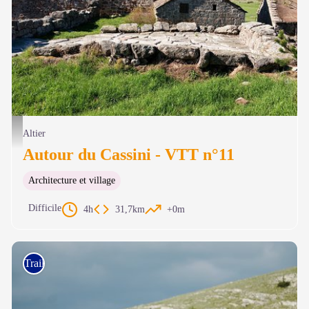
Bellecoste, Aire à battre - © Guy Grégoire
Altier
Autour du Cassini - VTT n°11
Architecture et village
Difficile
4h
31,7km
+0m
Trail