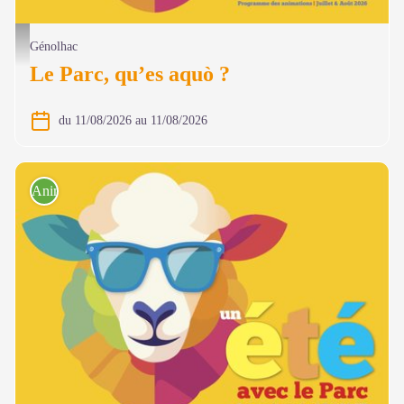
@ Olivier Prohin
Génolhac
Le Parc, qu’es aquò ?
du 11/08/2026 au 11/08/2026
Animations