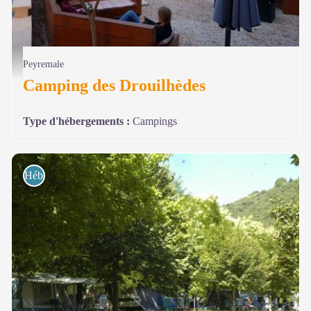
Camping des Drouilhèdes - Camping des Drouilhèdes
Peyremale
Camping des Drouilhèdes
Type d'hébergements
:
Campings
Hébergements