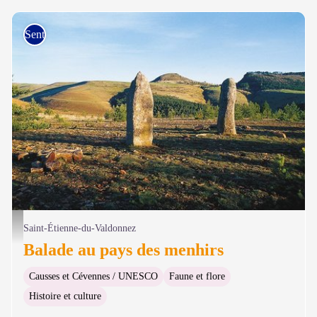
Sentiers de découverte
Menhirs de Chabusse - © Guy Grégoire
Saint-Étienne-du-Valdonnez
Balade au pays des menhirs
Causses et Cévennes / UNESCO
Faune et flore
Histoire et culture