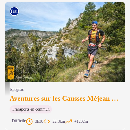
Trail
© Virginie Govignon - Lozère trail
Ispagnac
Aventures sur les Causses Méjean et Sauveterre - Trail n°44
Transports en commun
Difficile
3h30
22,8km
+1202m