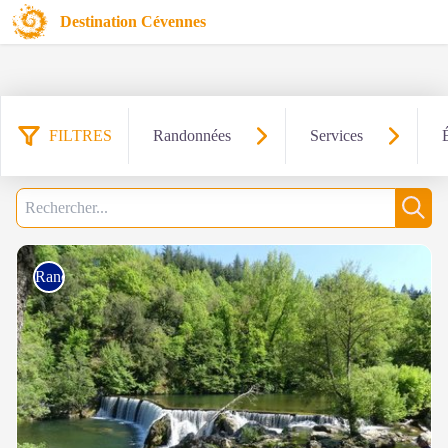
Destination Cévennes
FILTRES
Randonnées
Services
835 résultats trouvés
Filtrer
Recherche
Rech
Rando à pied