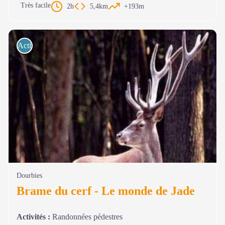
Très facile
2h
5,4km
+193m
Activités de pleine nature
Dourbies
Brame du cerf - Le monde de Jade
Activités
:
Randonnées pédestres