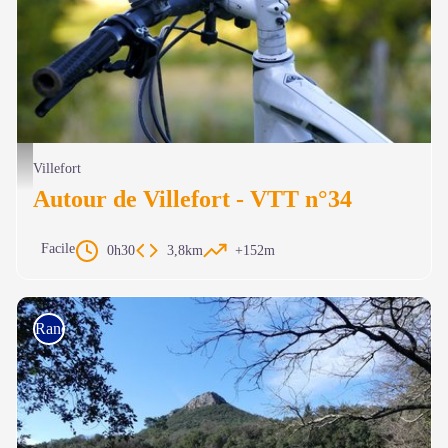
© Michoko - Pixabay
Villefort
Autour de Villefort - VTT n°34
Facile
0h30
3,8km
+152m
Rando à pied