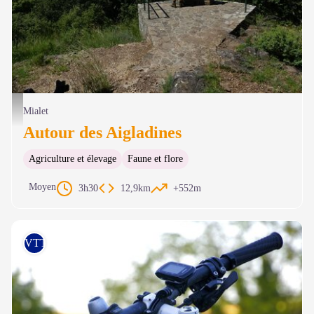
Point de vue - N Thomas
Mialet
Autour des Aigladines
Agriculture et élevage
Faune et flore
Moyen
3h30
12,9km
+552m
VTT