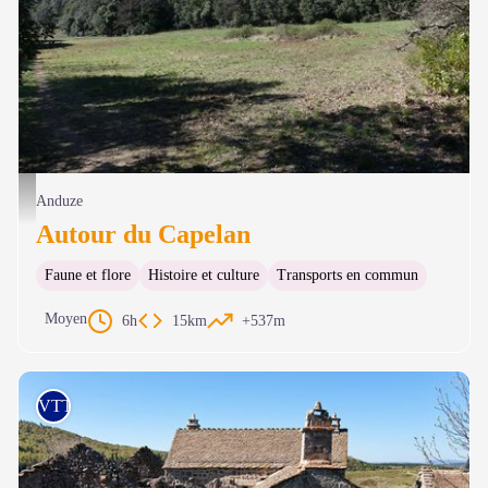
Les Capelans - N Thomas
Anduze
Autour du Capelan
Faune et flore
Histoire et culture
Transports en commun
Moyen
6h
15km
+537m
VTT