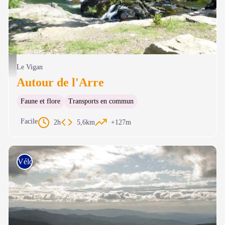
L'Arre - N Thomas
Le Vigan
Autour de l'Arre
Faune et flore
Transports en commun
Facile
2h
5,6km
+127m
Vélo de route