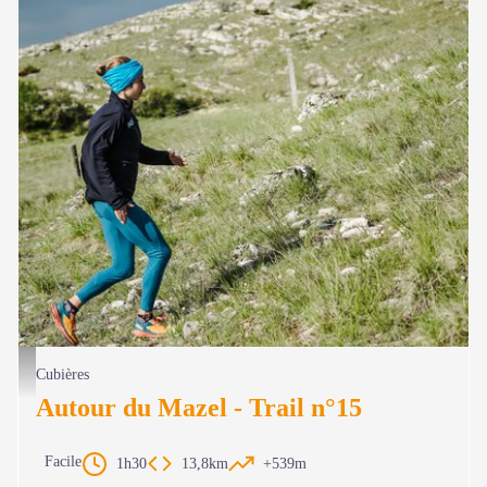
Traileur en montée - © Aurélien Desmiers
Cubières
Autour du Mazel - Trail n°15
Facile
1h30
13,8km
+539m