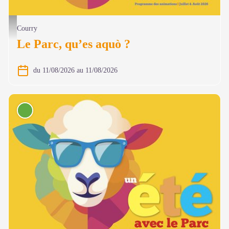
@ Olivier Prohin
Courry
Le Parc, qu’es aquò ?
du 11/08/2026 au 11/08/2026
Conférence