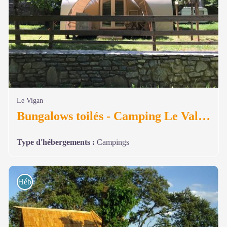
Le Vigan
Bungalows toilés - Camping Le Val de l'Arre
Type d'hébergements
:
Campings
Hébergements