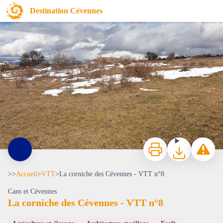
La corniche des Cévennes - VTT n°8
Destination Cévennes
La Can de Ferrières - © Guy Grégoire
Imprimer
Télécharger
Signaler 
>>
Accueil
>
VTT
>
La corniche des Cévennes - VTT n°8
Cans et Cévennes
La corniche des Cévennes - VTT n°8