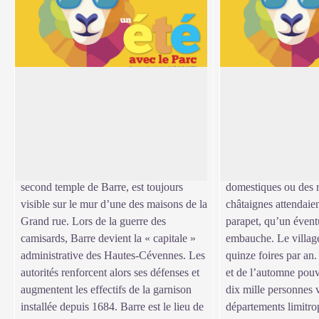
Barre-des-Cévennes
Place de la loue
Dès 1530-1540, la Réforme touche ce
Balise n° 1
village-rue, célèbre pour ses treize foires
Sur cette petite place
Voir l'image en plein écran
annuelles. Une pierre gravée comportant
nord-ouest du village,
l’inscription « Qui est de Dieu oit la
grandes foires de pr
parole de Dieu – 1608 – », provenant du
d’automne, la “loue”
second temple de Barre, est toujours
domestiques ou des 
visible sur le mur d’une des maisons de la
châtaignes attendaient
Grand rue. Lors de la guerre des
parapet, qu’un évent
camisards, Barre devient la « capitale »
embauche. Le village
administrative des Hautes-Cévennes. Les
quinze foires par an
autorités renforcent alors ses défenses et
et de l’automne pouva
augmentent les effectifs de la garnison
dix mille personnes 
installée depuis 1684. Barre est le lieu de
départements limitro