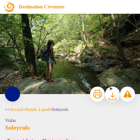
Soleyrols
Destination Cévennes
© Morgane Pierredon
Imprimer
Télécharger
Signaler 
>>
Accueil
>
Rando à pied
>
Soleyrols
Vialas
Soleyrols