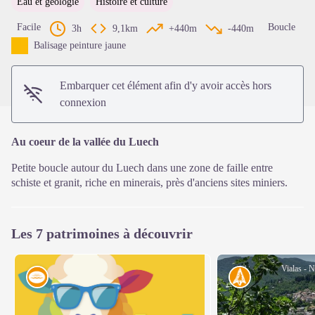
Eau et géologie
Histoire et culture
Voir l'image en plein écran
Facile
Boucle
3h
9,1km
+440m
-440m
Balisage peinture jaune
Embarquer cet élément afin d'y avoir accès hors
connexion
Au coeur de la vallée du Luech
Petite boucle autour du Luech dans une zone de faille entre
schiste et granit, riche en minerais, près d'anciens sites miniers.
Les 7 patrimoines à découvrir
Vialas - 
Eau
Histoire