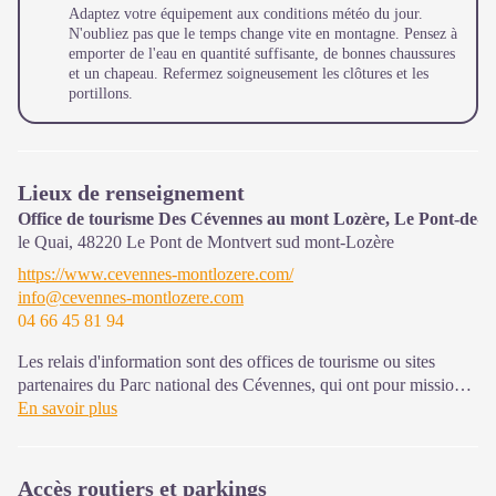
Adaptez votre équipement aux conditions météo du jour.
N'oubliez pas que le temps change vite en montagne. Pensez à
emporter de l'eau en quantité suffisante, de bonnes chaussures
et un chapeau. Refermez soigneusement les clôtures et les
portillons.
Lieux de renseignement
Office de tourisme Des Cévennes au mont Lozère, Le Pont-de-
le Quai,
48220
Le Pont de Montvert sud mont-Lozère
https://www.cevennes-montlozere.com/
info@cevennes-montlozere.com
04 66 45 81 94
Les relais d'information sont des offices de tourisme ou sites
partenaires du Parc national des Cévennes, qui ont pour mission
l'information et la sensibilisation sur l'offre de découverte et
En savoir plus
d'animations ainsi que les règles à adopter en cœur de Parc.
Ouvert toute l'année (se renseigner pour les jours et horaires
Accès routiers et parkings