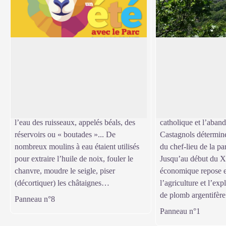
Eau
Le village et son his
Les ouvrages pour prélever, transporter
À la fin du Moyen-Â
ou stocker l’eau sont nombreux. Il existe
qu’un hameau de Cas
Voir l'image en plein écran
des galeries horizontales dites « mines »
la seigneurie de Mon
creusées pour capter les sources, de
occupe les hauteurs 
nombreux canaux d’irrigation, dérivant
1886, l’affectation d
l’eau des ruisseaux, appelés béals, des
catholique et l’aband
réservoirs ou « boutades »... De
Castagnols détermin
nombreux moulins à eau étaient utilisés
du chef-lieu de la pa
pour extraire l’huile de noix, fouler le
Jusqu’au début du XX
chanvre, moudre le seigle, piser
économique repose e
(décortiquer) les châtaignes…
l’agriculture et l’exp
de plomb argentifère
Panneau n°8
Panneau n°1