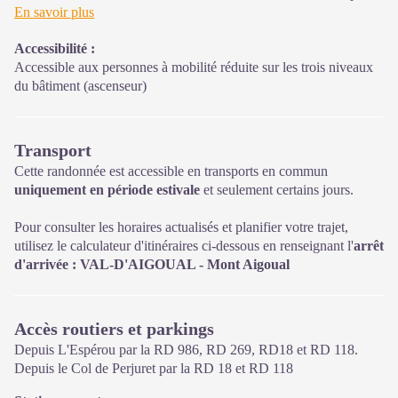
d’accueil, d'information et de sensibilisation sur le Parc national
En savoir plus
des Cévennes et ses actions, sur l'offre de découverte et
Accessibilité
:
d'animation ainsi que les règles à adopter en cœur de Parc.
Accessible aux personnes à mobilité réduite sur les trois niveaux
Sur place : expositions temporaires, animations au départ du site
du bâtiment (ascenseur)
et boutique
Transport
Cette randonnée est accessible en transports en commun
uniquement en période estivale
et seulement certains jours.
Pour consulter les horaires actualisés et planifier votre trajet,
utilisez le calculateur d'itinéraires ci-dessous en renseignant l'
arrêt
d'arrivée : VAL-D'AIGOUAL - Mont Aigoual
Accès routiers et parkings
Depuis L'Espérou par la RD 986, RD 269, RD18 et RD 118.
Depuis le Col de Perjuret par la RD 18 et RD 118