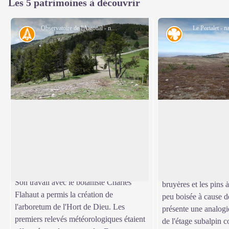
Les 5 patrimoines à découvrir
Observatoire de l'Aigoual - nathalie.thomas
Le Portalet - n
Histoire
Flore
L’observatoire météorologique - Le
Pelouses et landes
climatographe
l'Aigoual
Inauguré en 1824, l'observatoire
Ici, seules les espèc
météorologique a été construit à
Voir l'image en plein écran
reproduire en cycle 
l'initiative de Georges Fabre, l'un des
s'implanter, en raiso
pionniers du reboisement de l'Aigoual.
glacial. La lande est
Son travail avec le botaniste Charles
bruyères et les pins 
Flahaut a permis la création de
peu boisée à cause de
l'arboretum de l'Hort de Dieu. Les
présente une analogi
premiers relevés météorologiques étaient
de l'étage subalpin 