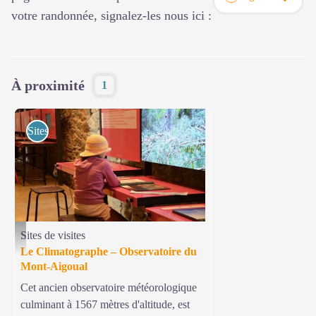
votre randonnée, signalez-les nous ici :
À proximité
1
Sites de visites
Sites de visites
Mont-Aigoual - Le Climatographe - © Le Climatographe
Le Climatographe – Observatoire du
Mont-Aigoual
Cet ancien observatoire météorologique
culminant à 1567 mètres d'altitude, est