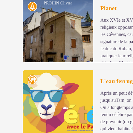
PROHIN Olivier
de l’autre, le temple protestant et le monument aux mor
Histoire
Planet
Aux XVIe et XVII
Voir l'image en plein écran
religieux opposant
les Cévennes, cau
signature de la pa
le duc de Rohan, 
pratiquer leur rel
détruites. C’est 
où est installée le panneau est l'une des plus anciennes d
Thérond. C’est aussi le carrefour entre l’ancienne rout
Géologie
L'eau ferrug
route de Florac à Séverac par le Causse.
Après un petit d
Voir l'image en plein écran
jusqu'auTarn, on 
On a longtemps at
rendu célèbre par
de prévenir (ou gu
qui vient habitu