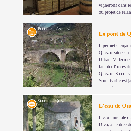
vignerons dans le
du projet de relan
« bartas » qui ont envahi presque tous les terrains sont
reconstruits. Des amandiers, pêchers de vigne et cinq he
Pont de Quézac - © CC Florac Sud Lozère
Architecture
Le pont de 
Domaine des Cabridelles voit le jour. Les vignerons p
Ispagnac, qui sert aussi de point de vente. Un petit arrê
Il permet d'enjamb
viticole se situe au niveau du parking de l'école publiq
Voir l'image en plein écran
Quézac situé sur 
Urbain V décide d
faciliter l'accès 
Quézac. Sa const
Son histoire est j
crues, de reconstr
classé monument historique le 27 août 1931.
Source de Quézac - © Nathalie Thomas
Eau
L'eau de Qu
L'eau minérale de
Voir l'image en plein écran
Diva, à l'entrée 