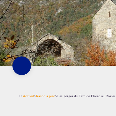
>>
Accueil
>
Rando à pied
>
Les gorges du Tarn de Florac au Rozier