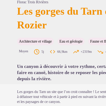
Florac Trois Rivières
Les gorges du Tarn 
Rozier
Voir l'
Architecture et village
Eau et géologie
Faune et f
Moyen
5j
66,9km
+2319m
Un canyon à découvrir à votre rythme, certa
faire en canoë, histoire de se reposer les pi
depuis la rivière.
Les gorges du Tarn un site que l’on croit connaître ! Le sent
à délaisser tout véhicule et à partir à pied en suivant la riviè
et les paysages de ce canyon.