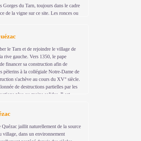
s Gorges du Tarn, toujours dans le cadre
ce de la vigne sur ce site. Les ronces ou
 nettoyés. Les murs en pierre sèche sont
ctares de vignes sont replantés : le
Quézac
artagent la même cave coopérative à
t s’impose pour déguster les vins (la cave
er le Tarn et de rejoindre le village de
ue)
la rive gauche. Vers 1350, le pape
e financer sa construction afin de
des pèlerins à la collégiale Notre-Dame de
ruction s'achève au cours du XV° siècle.
alonnée de destructions partielles par les
uctions plus ou moins solides. Il est
ézac
 Quézac jaillit naturellement de la source
du village, dans un environnement