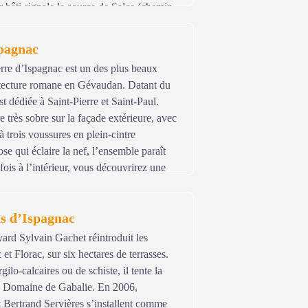
r bâti signale la source de Salce (chemin
ations rouges dues à la présence d'oxyde
histe et calcaire.
spagnac
erre d’Ispagnac est un des plus beaux
tecture romane en Gévaudan. Datant du
est dédiée à Saint-Pierre et Saint-Paul.
e très sobre sur la façade extérieure, avec
à trois voussures en plein-cintre
se qui éclaire la nef, l’ensemble paraît
fois à l’intérieur, vous découvrirez une
ite à la découverte. Afin d’apprécier au
 et le contourner pour découvrir le chevet
s d’Ispagnac
ard Sylvain Gachet réintroduit les
et Florac, sur six hectares de terrasses.
gilo-calcaires ou de schiste, il tente la
u Domaine de Gabalie. En 2006,
 Bertrand Servières s’installent comme