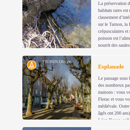
La préservation d
habitats rares est
Voir l'image en plein écran
classement d’inté
sur le Tarnon, la
crépusculaires et 
poisson est l’alim
nourrit des saules
formation boisée ou arbustive occupant les rives, contrib
des berges, car lors des épisodes cévenols, les crues pe
PROHIN Olivier
Histoire
Esplanade
Le passage sous l
Voir l'image en plein écran
des nombreux pass
maisons : vous ve
Florac et vous vou
médiévale. Outre 
âgés ont 200 ans)
Léon Boyer, colla
construit le viaduc de Garabit, mort au Panama en 1883 