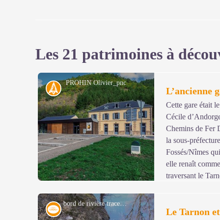
Les 21 patrimoines à décou
PROHIN Olivier_pnc
Histoire
L’ancienne ga
Cette gare était l
Cécile d’Andorge
Chemins de Fer D
la sous-préfectur
Fossés/Nîmes qui
elle renaît comm
traversant le Tar
Eiffel, fut un des premiers ouvrages métalliques réalisé
bord de rivière trace castors - pnc
Eau
Le Tarnon et