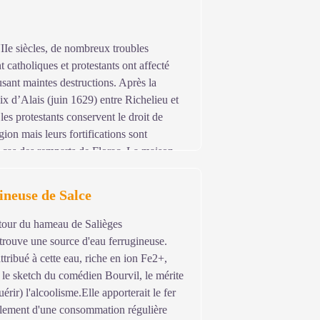
ts.
e siècles, de nombreux troubles
 catholiques et protestants ont affecté
sant maintes destructions. Après la
ix d’Alais (juin 1629) entre Richelieu et
les protestants conservent le droit de
igion mais leurs fortifications sont
le cas des remparts de Florac. La maison
e Florac : sa tour surveillait la porte du
e de Nîmes à Saint-Flour et l’ancienne
ineuse de Salce
étour du hameau de Salièges
trouve une source d'eau ferrugineuse.
tribué à cette eau, riche en ion Fe2+,
 le sketch du comédien Bourvil, le mérite
érir) l'alcoolisme.Elle apporterait le fer
ellement d'une consommation régulière