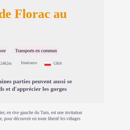
de Florac au
image en plein écran
lore
Transports en commun
Itinérance
-2462m
GR®
ines parties peuvent aussi se
eds et d'apprécier les gorges
ier, en rive gauche du Tarn, est une invitation
re, pour découvrir en toute liberté les villages