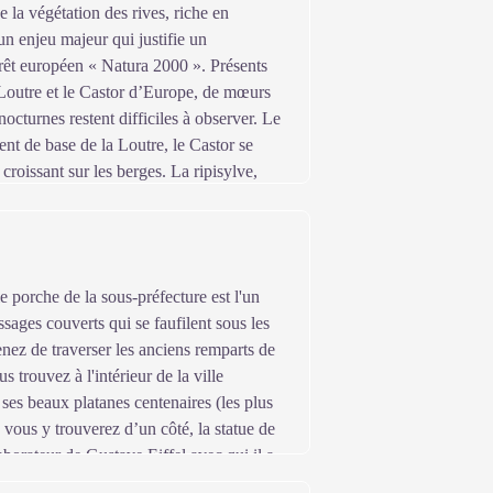
e la végétation des rives, riche en
 un enjeu majeur qui justifie un
rêt européen « Natura 2000 ». Présents
 Loutre et le Castor d’Europe, de mœurs
nocturnes restent difficiles à observer. Le
ent de base de la Loutre, le Castor se
 croissant sur les berges. La ripisylve,
ue à la biodiversité et limite l’érosion
uvent atteindre 6 mètres de hauteur.
e porche de la sous-préfecture est l'un
ages couverts qui se faufilent sous les
nez de traverser les anciens remparts de
s trouvez à l'intérieur de la ville
ses beaux platanes centenaires (les plus
 vous y trouverez d’un côté, la statue de
borateur de Gustave Eiffel avec qui il a
où il travaillait au percement du canal ;