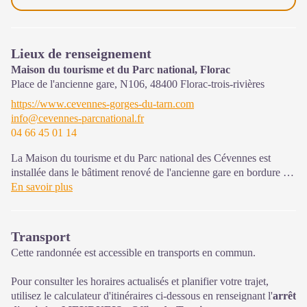
Lieux de renseignement
Maison du tourisme et du Parc national, Florac
Place de l'ancienne gare, N106,
48400
Florac-trois-rivières
https://www.cevennes-gorges-du-tarn.com
info@cevennes-parcnational.fr
04 66 45 01 14
La Maison du tourisme et du Parc national des Cévennes est
installée dans le bâtiment renové de l'ancienne gare en bordure de
la N106. C'est un espace , d’accueil, d'information et de
En savoir plus
sensibilisation sur l'offre de découverte du territoire, ainsi que sur
les règles à adopter en cœur de Parc, mutualisé entre les équipes
de l'office de tourisme et du Parc.
Transport
Une expo interactive présente le Parc national des Cévennes et
Cette randonnée est accessible en transports en commun.
ses actions.
Pour consulter les horaires actualisés et planifier votre trajet,
Sur place : Une boutique, librairie découverte et produits siglés
utilisez le calculateur d'itinéraires ci-dessous en renseignant l'
arrêt
PNC.