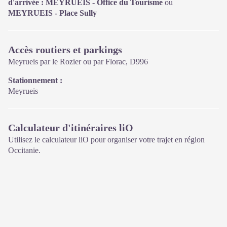
d'arrivée : MEYRUEIS - Office du Tourisme
ou
Ouvert toute l'année (se renseigner sur les jours et horaires en
MEYRUEIS - Place Sully
saison hivernale).
Accès routiers et parkings
Meyrueis par le Rozier ou par Florac, D996
Stationnement :
Meyrueis
Calculateur d'itinéraires liO
Utilisez le calculateur liO pour organiser votre trajet en région
Occitanie.