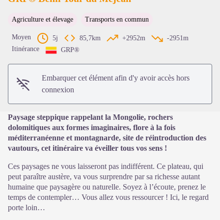
Agriculture et élevage
Transports en commun
Voir l'image en plein écran
Moyen
5j
85,7km
+2952m
-2951m
Itinérance
GRP®
Embarquer cet élément afin d'y avoir accès hors
connexion
Paysage steppique rappelant la Mongolie, rochers
dolomitiques aux formes imaginaires, flore à la fois
méditerranéenne et montagnarde, site de réintroduction des
vautours, cet itinéraire va éveiller tous vos sens !
Ces paysages ne vous laisseront pas indifférent. Ce plateau, qui
peut paraître austère, va vous surprendre par sa richesse autant
humaine que paysagère ou naturelle. Soyez à l’écoute, prenez le
temps de contempler… Vous allez vous ressourcer ! Ici, le regard
porte loin…