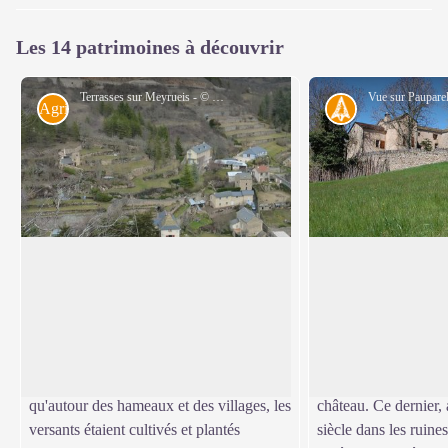
Les 14 patrimoines à découvrir
Terrasses sur Meyrueis - © Nathalie Thomas
Agriculture
Histoire
Terrasse
Pauparelle
Tout au long de la montée, vous
Depuis Pauparelle, v
découvrirez d'anciennes terrasses
vue sur le village d
Voir l'image en plein écran
abandonnées. Vous verrez quelques pieds
est né au XIe siècle 
de vigne qui ont persisté après l'abandon
bénédictin créé par l
de la viticulture locale. Elles témoignent
de-Marseille à l'emp
qu'autour des hameaux et des villages, les
château. Ce dernier
versants étaient cultivés et plantés
siècle dans les ruine