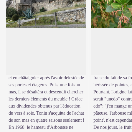
Hameau d'Arbousse
Arbousier
Lorsqu'en 1912 Tonin emménagea au
L'arbousier, aux feui
mas d'Arbousse, la route qui monte
et persistantes, illum
Voir l'image en plein écran
depuis Saint-Jean-du-Gard n'était qu'un
fois de ses fleurs en
sentier. Il transporta sur son dos, sans une
et de ses fruits roug
seule pause, sa lourde armoire en merisier
l’ancien, l'arbouse ét
et en châtaignier après l'avoir délestée de
fraise du fait de sa f
ses portes et étagères. Puis, une fois au
hérissée de pointes, 
mas, il se désaltéra et descendit chercher
Pourtant, l'origine la
les derniers éléments du meuble ! Grâce
serait "unedo" cont
aux dividendes obtenus par l'éducation
edo": "j'en mange un
du vers à soie, Tonin s'acquitta de l'achat
pâteuse, l'arbouse m
de son mas en quatre saisons seulement !
point', n'est cependa
En 1968, le hameau d'Arbousse ne
De nos jours, le frui