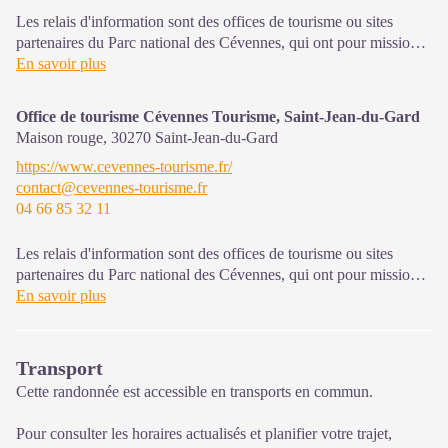
Les relais d'information sont des offices de tourisme ou sites
partenaires du Parc national des Cévennes, qui ont pour mission
l'information et la sensibilisation sur l'offre de découverte et
En savoir plus
d'animations ainsi que les règles à adopter en cœur de Parc.
Office de tourisme Cévennes Tourisme, Saint-Jean-du-Gard
Ouvert toute l'année (se renseigner pour les jours et horaires
Maison rouge,
30270
Saint-Jean-du-Gard
d'ouverture en période hivernale)
https://www.cevennes-tourisme.fr/
contact@cevennes-tourisme.fr
04 66 85 32 11
Les relais d'information sont des offices de tourisme ou sites
partenaires du Parc national des Cévennes, qui ont pour mission
l'information et la sensibilisation sur l'offre de découverte et
En savoir plus
d'animations ainsi que les règles à adopter en cœur de Parc.
Ouvert toute l'année (se renseigner pour les jours et horaires
Transport
d'ouverture en période hivernale)
Cette randonnée est accessible en transports en commun.
Pour consulter les horaires actualisés et planifier votre trajet,