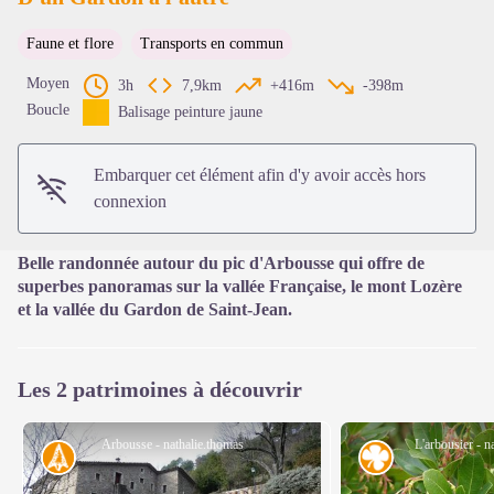
Faune et flore
Transports en commun
Voir l'image en plein écran
Moyen
3h
7,9km
+416m
-398m
Boucle
Balisage peinture jaune
Embarquer cet élément afin d'y avoir accès hors
connexion
Belle randonnée autour du pic d'Arbousse qui offre de
superbes panoramas sur la vallée Française, le mont Lozère
et la vallée du Gardon de Saint-Jean.
Les 2 patrimoines à découvrir
Arbousse - nathalie.thomas
L'arbousier - n
Histoire
Flore