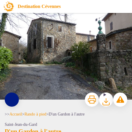
D'un Gardon à l'autre
Destination Cévennes
Arbousse - nathalie.thomas
Imprimer
Télécharger
Signaler 
>>
Accueil
>
Rando à pied
>
D'un Gardon à l'autre
Saint-Jean-du-Gard
D'un Gardon à l'autre