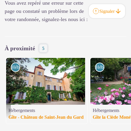
Vous avez repéré une erreur sur cette
page ou constaté un problème lors de
Signaler
votre randonnée, signalez-les nous ici :
À proximité
5
Hébergements
Hébergements
Hébergements
Hébergements
© Ilona Genty-Mezei
Gîte - Château de Saint-Jean du Gard
Gîte la Clède Moné