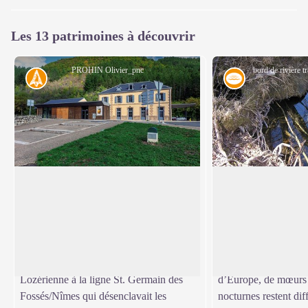
Les 13 patrimoines à découvrir
PROHIN Olivier_pnc
Histoire
Eau
L’ancienne gare et le pont en fer
Le Tarnon et ses ri
Cette gare était le point de départ de la
La préservation de l
ligne Florac - Ste Cécile d’Andorge.
rives, riche en habita
Voir l'image en plein écran
Exploitée de 1909 à 1968 par les
majeur qui justifie u
Chemins de Fer Départementaux (CFD),
européen « Natura 20
cette voie reliait la sous-préfecture
le Tarnon, la Loutre 
Lozérienne à la ligne St. Germain des
d’Europe, de mœurs 
Fossés/Nîmes qui désenclavait les
nocturnes restent dif