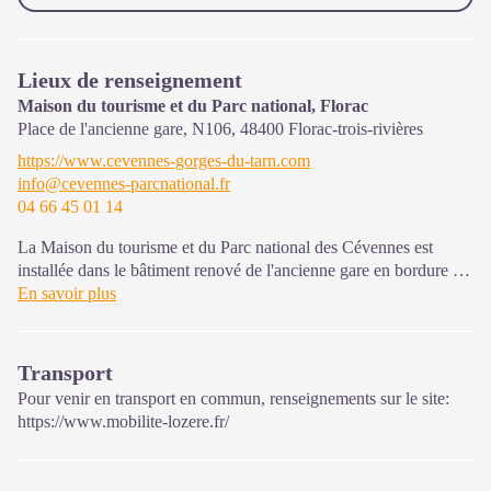
Lieux de renseignement
Maison du tourisme et du Parc national, Florac
Place de l'ancienne gare, N106,
48400
Florac-trois-rivières
https://www.cevennes-gorges-du-tarn.com
info@cevennes-parcnational.fr
04 66 45 01 14
La Maison du tourisme et du Parc national des Cévennes est
installée dans le bâtiment renové de l'ancienne gare en bordure de
la N106. C'est un espace , d’accueil, d'information et de
En savoir plus
sensibilisation sur l'offre de découverte du territoire, ainsi que sur
les règles à adopter en cœur de Parc, mutualisé entre les équipes
de l'office de tourisme et du Parc.
Transport
Une expo interactive présente le Parc national des Cévennes et
Pour venir en transport en commun, renseignements sur le site:
ses actions.
https://www.mobilite-lozere.fr/
Sur place : Une boutique, librairie découverte et produits siglés
PNC.