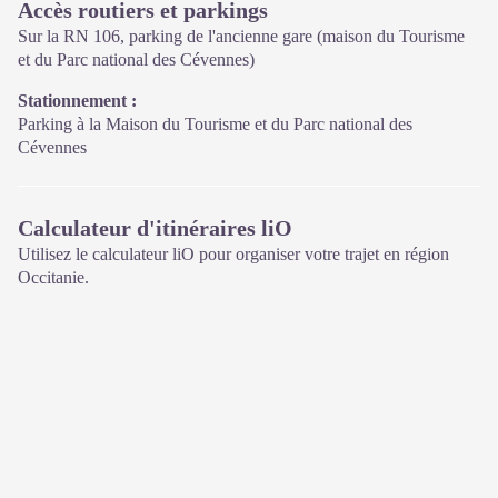
Accès routiers et parkings
Ouvert toute l'année (se renseigner sur les jours et horaires en
saison hivernale).
Sur la RN 106, parking de l'ancienne gare (maison du Tourisme
et du Parc national des Cévennes)
Stationnement :
Parking à la Maison du Tourisme et du Parc national des
Cévennes
Calculateur d'itinéraires liO
Utilisez le calculateur liO pour organiser votre trajet en région
Occitanie.