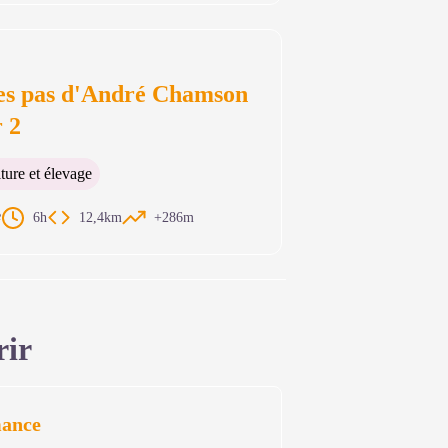
les pas d'André Chamson
r 2
ture et élevage
e
6h
12,4km
+286m
rir
mance