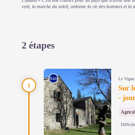
Citation «
C'est une chance pour un pays que d'avoir une mo
vent, la marche du soleil, ordonne la vie des hommes et la 
2 étapes
Rando à pied
Le Vigan
Sur 
- jou
Agricul
Difficil