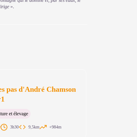
ntagne qui le domine et, par ses eaux, le
dirige
».
les pas d'André Chamson
r1
ture et élevage
e
3h30
9,5km
+984m