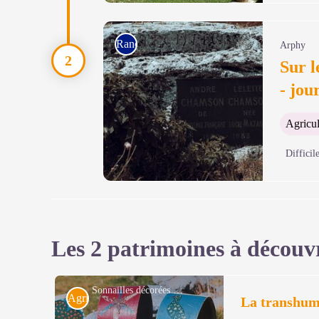
Gîte de cap de côte
Rando à pied
Arphy
Sur 
- jou
Agricul
Difficil
Tombe André Chamson
Les 2 patrimoines à découv
Sonnailles décorées - Parc national des Cévennes
Agriculture
La transhu