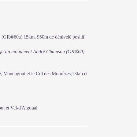
 (GR®60a),15km, 950m de dénivelé positif.
r jusqu’au monument André Chamson (GR®60)
e, Mandagout et le Col des Mourèzes,13km et
ut et Val-d'Aigoual