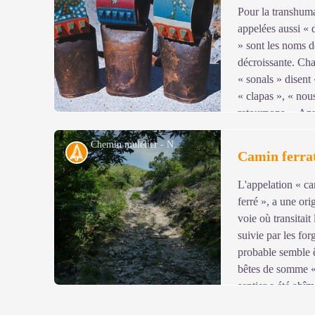
Pour la transhuma
appelées aussi « d
» sont les noms d
décroissante. Cha
« sonals » disent
« clapas », « nou
retournons ». Apr
qu’on reconnaissent leur propriétaire lorsqu'elles sont 
Chemin muletier - N Thomas
on utilisait la poix ou le goudron, de nos jours on marq
Histoire
Camin ferra
exemplaires de cloches sont visibles au musée cévenol
L'appelation « ca
Voir l'image en plein écran
ferré », a une ori
voie où transitait 
suivie par les fo
probable semble ê
bêtes de somme « 
sentier a été abî