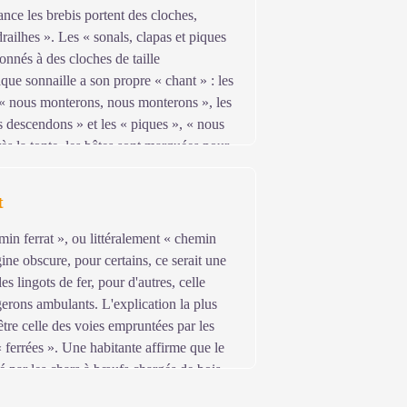
nce les brebis portent des cloches,
railhes ». Les « sonals, clapas et piques
onnés à des cloches de taille
que sonnaille a son propre « chant » : les
 « nous monterons, nous monterons », les
s descendons » et les « piques », « nous
ès la tonte, les bêtes sont marquées pour
mélangées à d'autres troupeaux. Autrefois,
ue les bêtes à la peinture. Des
t
 du Vigan.
min ferrat », ou littéralement « chemin
gine obscure, pour certains, ce serait une
les lingots de fer, pour d'autres, celle
rgerons ambulants. L'explication la plus
tre celle des voies empruntées par les
ferrées ». Une habitante affirme que le
mé par les chars à bœufs chargés de bois.