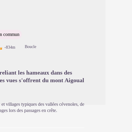
image en plein écran
 en commun
Boucle
-834m
 reliant les hameaux dans des
es vues s'offrent du mont Aigoual
t villages typiques des vallées cévenoles, de
ages lors des passages en crête.