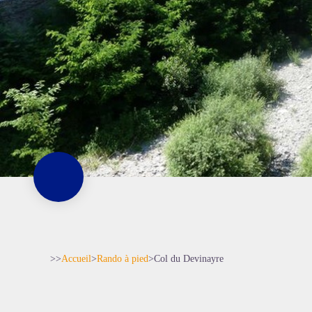
>>
Accueil
>
Rando à pied
>
Col du Devinayre