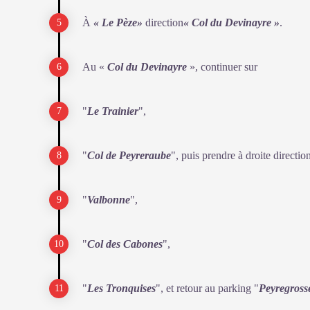
À
« Le Pèze»
direction
« Col du Devinayre »
.
Au «
C
ol du Devinayre
», continuer sur
"
Le Trainier
",
"
Col de Peyreraube
", puis prendre à droite directio
"
Valbonne
",
"
Col des Cabones
",
"
Les Tronquises
", et retour au parking "
Peyregross