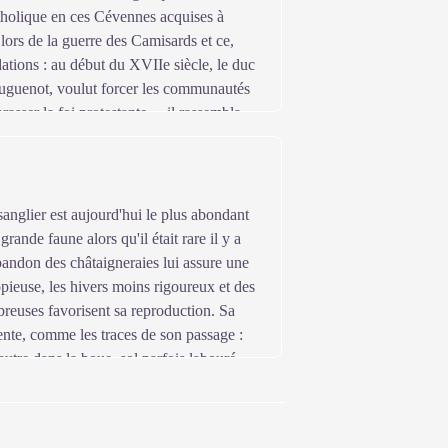
holique en ces Cévennes acquises à
 lors de la guerre des Camisards et ce,
dations : au début du XVIIe siècle, le duc
uguenot, voulut forcer les communautés
rasser la foi protestante… il rassembla
encoules et de Notre-Dame-de-la-Rouvière
ptèrent la proposition du duc, mais sous
norant la signification de cette
anglier est aujourd'hui le plus abondant
ainsi dans le giron de l'église
grande faune alors qu'il était rare il y a
sée. (Ici en Cévennes, œuvre collective
bandon des châtaigneraies lui assure une
opieuse, les hivers moins rigoureux et des
reuses favorisent sa reproduction. Sa
nte, comme les traces de son passage :
vautre dans la boue, sol parfois labouré
es résineux, pour marquer son territoire.
âle étant plus imposantes.
es femelles et les jeunes vivent en