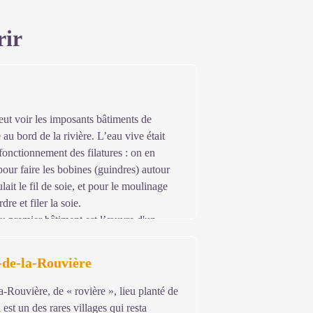
rir
ut voir les imposants bâtiments de
e au bord de la rivière. L’eau vive était
fonctionnement des filatures : on en
e pour faire les bobines (guindres) autour
lait le fil de soie, et pour le moulinage
rdre et filer la soie.
u premier bâtiment est l’œuvre d'un
t qu’en 1943 le bâtiment abrite une
outé en 1856, et en 1900 les bâtiments
de-la-Rouvière
 par la "société des filatures de soie des
re un atelier de bonneterie. En 1995,
Rouvière, de « rovière », lieu planté de
 est un des rares villages qui resta