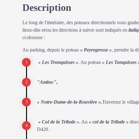
"compagnies" tandis que les mâles sont solitaires.
Description
Voir l'image en plein écran
Le long de l'itinéraire, des poteaux directionnels vous guide
lieux-dits et/ou les directions à suivre sont indiqués en
itali
ci-dessous :
Au parking, depuis le poteau
« Peyregrosse »
, prendre la d
« Les Tronquisses »
. Au poteau
« Les Tonquisses 
"Ambec",
« Notre-Dame-de-la-Rouvière ».
Traversez le villag
« Col de la Tribale »
. Au
« col de la Tribale »
dire
D420 .