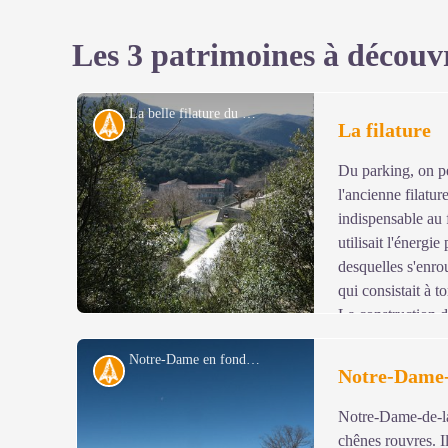
Les 3 patrimoines à découv
La belle filature du Mazel - Michel Monnot
Histoire
La filature
Du parking, on pe
l'ancienne filatur
indispensable au 
utilisait l'énergi
desquelles s'enrou
qui consistait à to
La construction d
inconnu, on sait qu’une forge y est installée en 1806 e
Notre-Dame en fond - Michel Monnot
moulinerie et une filature. Le deuxième bâtiment est aj
Histoire
Notre-Dame-
sont éclairés à l'électricité. En 1936, l'ensemble est géré
hautes Cévennes". En 1984, Bresson-Rande y tient enco
Notre-Dame-de-la-
Voir l'image en plein écran
l’activité du site cesse.
chênes rouvres. Il