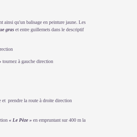
nt ainsi qu'un balisage en peinture jaune. Les
que gras
et entre guillemets dans le descriptif
irection
»
tournez à gauche direction
e et prendre la route à droite direction
ction
« Le Pèze »
en empruntant sur 400 m la