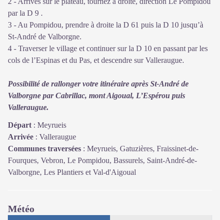
2 - Arrivés sur le plateau, tournez à droite, direction Le Pompidou
par la D 9 .
3 - Au Pompidou, prendre à droite la D 61 puis la D 10 jusqu’à
St-André de Valborgne.
4 - Traverser le village et continuer sur la D 10 en passant par les
cols de l’Espinas et du Pas, et descendre sur Valleraugue.
Possibilité de rallonger votre itinéraire après St-André de
Valborgne par Cabrillac, mont Aigoual, L’Espérou puis
Valleraugue.
Départ
:
Meyrueis
Arrivée
:
Valleraugue
Communes traversées
:
Meyrueis, Gatuzières, Fraissinet-de-
Fourques, Vebron, Le Pompidou, Bassurels, Saint-André-de-
Valborgne, Les Plantiers et Val-d'Aigoual
Météo