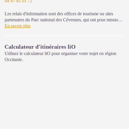
04 67 81 01 72
Les relais d'information sont des offices de tourisme ou sites
partenaires du Parc national des Cévennes, qui ont pour mission
l'information et la sensibilisation sur l'offre de découverte et
En savoir plus
d'animations ainsi que les règles à adopter en cœur de Parc.
Ouvert toute l'année (se renseigner pour les jours et horaires
Calculateur d'itinéraires liO
d'ouverture en période hivernale)
Utilisez le calculateur liO pour organiser votre trajet en région
Occitanie.