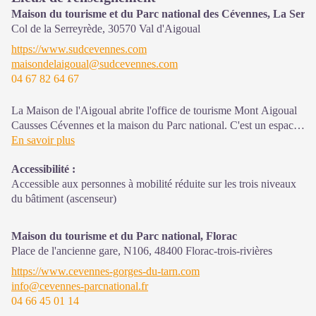
Maison du tourisme et du Parc national des Cévennes, La Serr
Col de la Serreyrède,
30570
Val d'Aigoual
https://www.sudcevennes.com
maisondelaigoual@sudcevennes.com
04 67 82 64 67
La Maison de l'Aigoual abrite l'office de tourisme Mont Aigoual
Causses Cévennes et la maison du Parc national. C'est un espace
d’accueil, d'information et de sensibilisation sur le Parc national
En savoir plus
des Cévennes et ses actions, sur l'offre de découverte et
Accessibilité
:
d'animation ainsi que les règles à adopter en cœur de Parc.
Accessible aux personnes à mobilité réduite sur les trois niveaux
Sur place : expositions temporaires, animations au départ du site
du bâtiment (ascenseur)
et boutique
Maison du tourisme et du Parc national, Florac
Place de l'ancienne gare, N106,
48400
Florac-trois-rivières
https://www.cevennes-gorges-du-tarn.com
info@cevennes-parcnational.fr
04 66 45 01 14