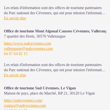
Les relais d'information sont des offices de tourisme partenaires
du Parc national des Cévennes, qui ont pour mission l'information
et la sensibilisation sur l'offre de découverte et d'animation ainsi
En savoir plus
que les règles à adopter en cœur de Parc.
Office de tourisme Mont Aigoual Causses Cévennes, Valleraugu
7 quartier des Horts,
30570
Valleraugue
https://www.sudcevennes.com
valleraugue@sudcevennes.com
04 67 64 82 15
Les relais d'information sont des offices de tourisme partenaires
du Parc national des Cévennes, qui ont pour mission l'information
et la sensibilisation sur l'offre de découverte et d'animations ainsi
En savoir plus
que les règles à adopter en cœur de Parc.
Office de tourisme Sud Cévennes, Le Vigan
Ouvert toute l'année (se renseigner pour les jours et horaires
Maison de pays, place du Marché, BP 21,
30120
Le Vigan
d'ouverture en période hivernale)
https://sudcevennes.com/
contact@sudcevennes.com