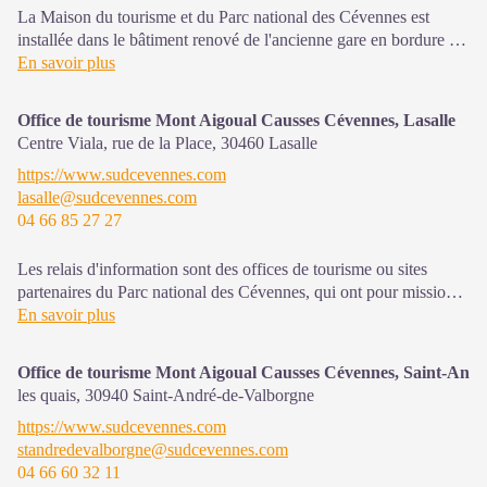
La Maison du tourisme et du Parc national des Cévennes est
installée dans le bâtiment renové de l'ancienne gare en bordure de
la N106. C'est un espace , d’accueil, d'information et de
En savoir plus
sensibilisation sur l'offre de découverte du territoire, ainsi que sur
les règles à adopter en cœur de Parc, mutualisé entre les équipes
Office de tourisme Mont Aigoual Causses Cévennes, Lasalle
de l'office de tourisme et du Parc.
Centre Viala, rue de la Place,
30460
Lasalle
Une expo interactive présente le Parc national des Cévennes et
https://www.sudcevennes.com
ses actions.
lasalle@sudcevennes.com
04 66 85 27 27
Sur place : Une boutique, librairie découverte et produits siglés
PNC.
Ouvert toute l'année (se renseigner sur les jours et horaires en
Les relais d'information sont des offices de tourisme ou sites
saison hivernale).
partenaires du Parc national des Cévennes, qui ont pour mission
l'information et la sensibilisation sur l'offre de découverte et
En savoir plus
d'animations ainsi que les règles à adopter en cœur de Parc.
Office de tourisme Mont Aigoual Causses Cévennes, Saint-And
Ouvert toute l'année (se renseigner pour les jours et horaires
les quais,
30940
Saint-André-de-Valborgne
d'ouverture en période hivernale)
https://www.sudcevennes.com
standredevalborgne@sudcevennes.com
04 66 60 32 11