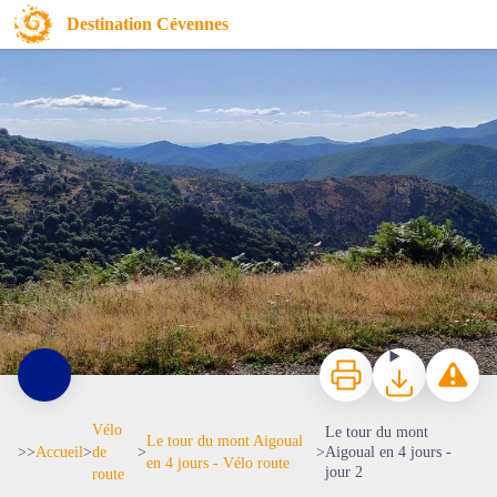
Le tour du mont Aigoual en 4 jours - jour 2
Destination Cévennes
Vue sur le Fageas - béatrice Galzin
Imprimer
Télécharger
Signaler 
Vélo
Le tour du mont
Le tour du mont Aigoual
>>
Accueil
>
de
>
>
Aigoual en 4 jours -
en 4 jours - Vélo route
jour 2
route