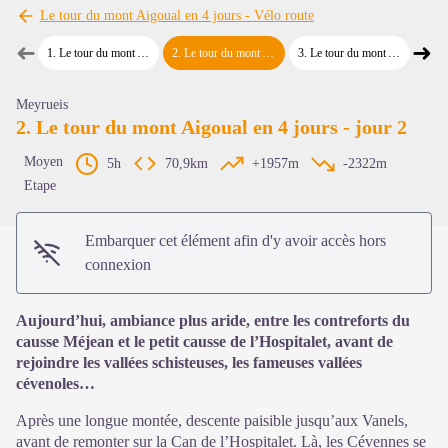
Le tour du mont Aigoual en 4 jours - Vélo route
➜
➜
1
.
Le tour du mont Aigoual en 4 jours - jour 1
2
.
Le tour du mont Aigoual en 4 jours - jour 2
3
.
Le tour du mont Aigoual en 4 jours - jour 3
4
.
Le tour
Étape précédente
Étap
Voir l'image en plein écran
Meyrueis
2. Le tour du mont Aigoual en 4 jours - jour 2
Moyen
5h
70,9km
+1957m
-2322m
Etape
Embarquer cet élément afin d'y avoir accès hors
connexion
Aujourd’hui, ambiance plus aride, entre les contreforts du
causse Méjean et le petit causse de l’Hospitalet, avant de
rejoindre les vallées schisteuses, les fameuses vallées
cévenoles…
Après une longue montée, descente paisible jusqu’aux Vanels,
avant de remonter sur la Can de l’Hospitalet. Là, les Cévennes se