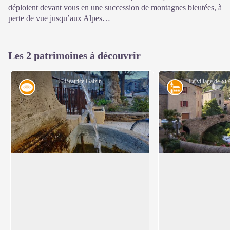
déploient devant vous en une succession de montagnes bleutées, à
perte de vue jusqu’aux Alpes…
Les 2 patrimoines à découvrir
© Béatrice Galzin
Eau
Architecture
Une source, cinq fontaines
Le village de St A
Cette fontaine est l’une des cinq fontaines
En se promenant le l
publiques de Saint-André, toutes
surplombent la rivièr
Voir l'image en plein écran
alimentées par la même source (son eau
bourgeoises de l’époq
est donc la même que celle de la Fontaine
soie se dévoilent en
du Griffon). Avant l’installation de l’eau
peu, d’anciennes fil