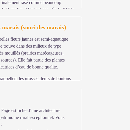
t-il finalement rasé comme beaucoup
e de Richelieu ? En tout cas, dès le XVIIe
 marais (souci des marais)
belles fleurs jaunes est semi-aquatique
se trouve dans des milieux de type
s mouillés (prairies marécageuses,
 sources). Elle fait partie des plantes
catrices d’eau de bonne qualité.
rappellent les grosses fleurs de boutons
ulacées. Observez les fleurs, elles
ar on ne peut pas dire s'il s'agit d'un
 cas aussi de la tulipe.
Fage est riche d’une architecture
ganes reproducteurs de la plante, d’attirer
patrimoine rural exceptionnel. Vous
tion des ovaires.
 :
ent une substance appelée proto-