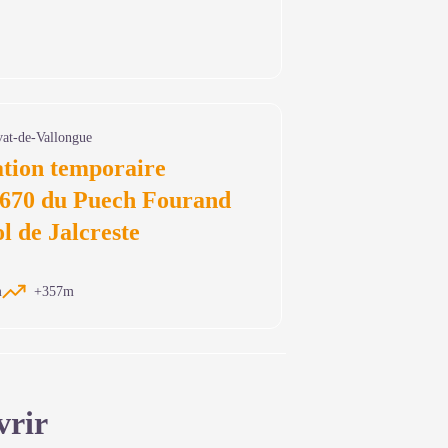
andonnée
vat-de-Vallongue
ation temporaire
70 du Puech Fourand
l de Jalcreste
m
+357m
vrir