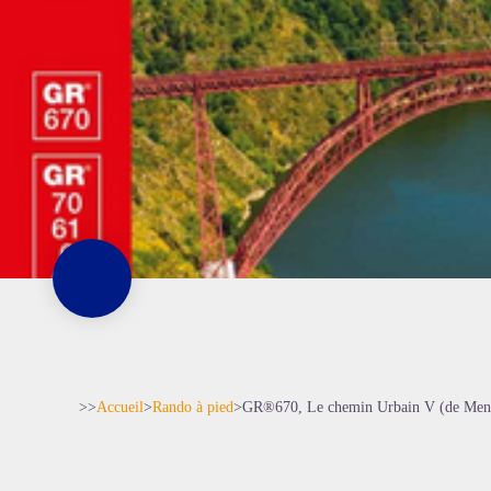
>>
Accueil
>
Rando à pied
>
GR®670, Le chemin Urbain V (de Men