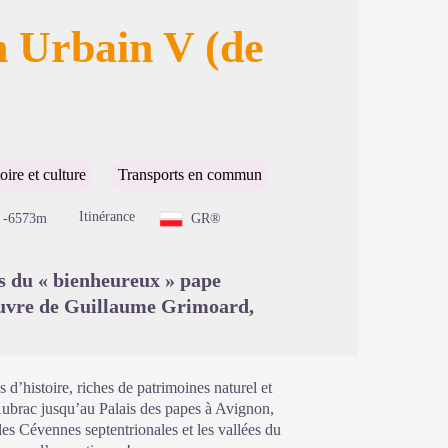
 Urbain V (de
image en plein écran
oire et culture
Transports en commun
Itinérance
-6573m
GR®
s du « bienheureux » pape
l’œuvre de Guillaume Grimoard,
 d’histoire, riches de patrimoines naturel et
’Aubrac jusqu’au Palais des papes à Avignon,
es Cévennes septentrionales et les vallées du