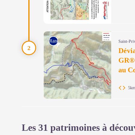
Tracé de la déviation du GR 670 - Fédération de r
Rando à pied
Saint-Pri
Dévi
GR®6
au Co
5k
Fédération de randonnée Pédestre Lozère
Les 31 patrimoines à décou