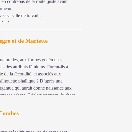
 en contrebas de la route ,juste avant
il. Ainsi n’étant pas mangée, on la voit
hameau ;
vec sa salle de travail ;
r les bœufs ;
uelle on posait le cercueil lors des
ègre et de Mariette
qui n’a jamais été construite. Il rythmait
 neige poudreuse), les villageois
 naturelles, aux formes généreuses,
le chemin du village.
ins des attributs féminins. Furent-ils à
te de la fécondité, et associés aux
 silhouette phallique ? D’après une
rgantua qui aurait donné naissance aux
tant ses sabots. Géologiquement, la cham
lle est rattachée par le col de
itique du mont Lozère offrant des
 Combes
quant le « dos d’un âne » et les puechs,