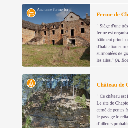
Ancienne ferme fortifiée de Chapieu - © Guy Grégoire
Architecture
Ferme de Ch
" Siège d'une trè
ferme est organis
bâtiment principa
d'habitation surm
surmontées de gr
les ailes."
(A. Bo
Château de Chapieu - © Nathalie Thomas
Histoire
Château de 
" Ce château est 
Voir l'image en plein écran
Le site de Chapie
cerné de pentes for
le passage le reli
d'ailleurs probab