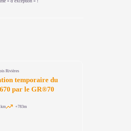
mme « d’exception » !
ois Rivières
tion temporaire du
70 par le GR®70
1km
+783m