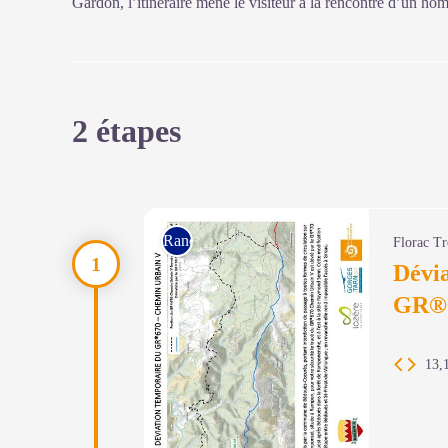
Gardon, l’itinéraire mène le visiteur à la rencontre d’un ho
2 étapes
Rando à pied
Florac Tr
Dévia
GR®6
13,