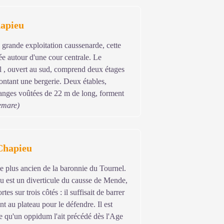
apieu
s grande exploitation caussenarde, cette
ée autour d'une cour centrale. Le
l , ouvert au sud, comprend deux étages
ontant une bergerie. Deux étables,
anges voûtées de 22 m de long, forment
emare)
Chapieu
le plus ancien de la baronnie du Tournel.
u est un diverticule du causse de Mende,
tes sur trois côtés : il suffisait de barrer
ant au plateau pour le défendre. Il est
le qu'un oppidum l'ait précédé dès l'Age